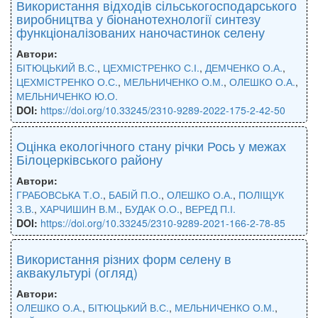
Використання відходів сільськогосподарського
виробництва у біонанотехнології синтезу
функціоналізованих наночастинок селену
Автори:
БІТЮЦЬКИЙ В.С.
,
ЦЕХМІСТРЕНКО С.І.
,
ДЕМЧЕНКО О.А.
,
ЦЕХМІСТРЕНКО О.С.
,
МЕЛЬНИЧЕНКО О.М.
,
ОЛЕШКО О.А.
,
МЕЛЬНИЧЕНКО Ю.О.
DOI:
https://doi.org/10.33245/2310-9289-2022-175-2-42-50
Оцінка екологічного стану річки Рось у межах
Білоцерківського району
Автори:
ГРАБОВСЬКА Т.О.
,
БАБІЙ П.О.
,
ОЛЕШКО О.А.
,
ПОЛІЩУК
З.В.
,
ХАРЧИШИН В.М.
,
БУДАК О.О.
,
ВЕРЕД П.І.
DOI:
https://doi.org/10.33245/2310-9289-2021-166-2-78-85
Використання різних форм селену в
аквакультурі (огляд)
Автори:
ОЛЕШКО О.А.
,
БІТЮЦЬКИЙ В.С.
,
МЕЛЬНИЧЕНКО О.М.
,