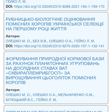
ГЕЙКО Л. М.
DOI:
https://doi.org/10.33245/2310-9289-2021-164-1-159-170
РИБНИЦЬКО-БІОЛОГІЧНЕ ОЦІНЮВАННЯ
ПОМІСНИХ КОРОПІВ УКРАЇНСЬКОЇ СЕЛЕКЦІЇ
НА ПЕРШОМУ РОЦІ ЖИТТЯ
Автори:
ОЛЕШКО М. О.
,
БЕХ В.В.
,
ОЛЕШКО О.А.
,
ГЕЙКО Л. М.
DOI:
https://doi.org/10.33245/2310-9270-2020-157-1-132-141
ФОРМУВАННЯ ПРИРОДНОЇ КОРМОВОЇ БАЗИ
ЗА РАХУНОК ПЛАНКТОННИХ УГРУПОВАНЬ
НА ДОСЛІДНИХ СТАВАХ ВАТ
«СКВИРАПЛЕМРИБГОСП» ЗА
ВИРОЩУВАННЯ ЦЬОГОЛІТОК ПОМІСНИХ
КОРОПІВ
Автори:
ОЛЕШКО М. О.
,
ОЛЕШКО О.А.
,
МЕЛЬНИЧЕНКО О.М.
,
БІТЮЦЬКИЙ В.С.
,
ГЕЙКО Л. М.
ОПТИМІЗАЦІЯ ТЕХНОЛОГІЇ ВИРОЩУВАННЯ