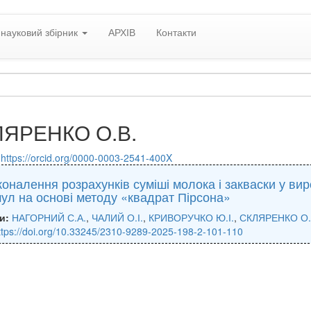
науковий збірник
АРХІВ
Контакти
ЛЯРЕНКО О.В.
:
https://orcid.org/0000-0003-2541-400X
оналення розрахунків суміші молока і закваски у ви
ул на основі методу «квадрат Пірсона»
и:
НАГОРНИЙ С.А.
,
ЧАЛИЙ О.І.
,
КРИВОРУЧКО Ю.І.
,
СКЛЯРЕНКО О.
ttps://doi.org/10.33245/2310-9289-2025-198-2-101-110