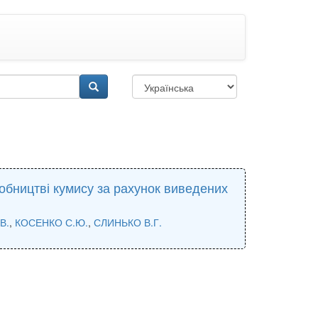
робництві кумису за рахунок виведених
В.
,
КОСЕНКО С.Ю.
,
СЛИНЬКО В.Г.