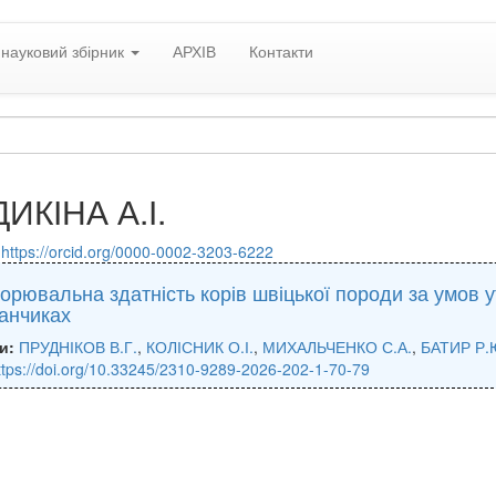
науковий збірник
АРХІВ
Контакти
ИКІНА А.І.
:
https://orcid.org/0000-0002-3203-6222
орювальна здатність корів швіцької породи за умов 
анчиках
и:
ПРУДНІКОВ В.Г.
,
КОЛІСНИК О.І.
,
МИХАЛЬЧЕНКО С.А.
,
БАТИР Р.
ttps://doi.org/10.33245/2310-9289-2026-202-1-70-79