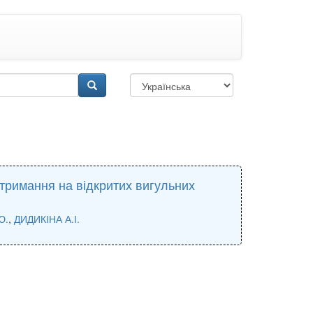
утримання на відкритих вигульних
Ю.
,
ДИДИКІНА А.І.