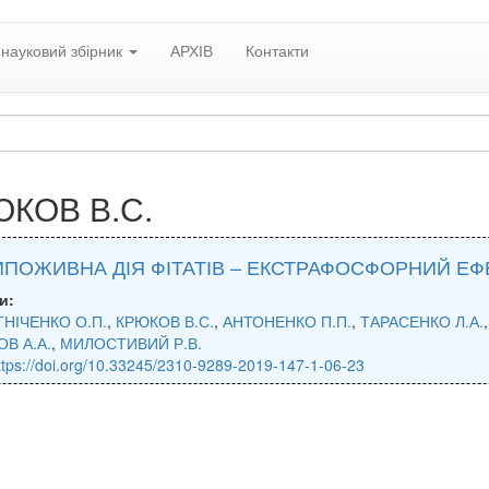
науковий збірник
АРХІВ
Контакти
КОВ В.С.
ПОЖИВНА ДІЯ ФІТАТІВ – ЕКСТРАФОСФОРНИЙ ЕФЕ
и:
НІЧЕНКО О.П.
,
КРЮКОВ В.С.
,
АНТОНЕНКО П.П.
,
ТАРАСЕНКО Л.А.
ОВ А.А.
,
МИЛОСТИВИЙ Р.В.
ttps://doi.org/10.33245/2310-9289-2019-147-1-06-23