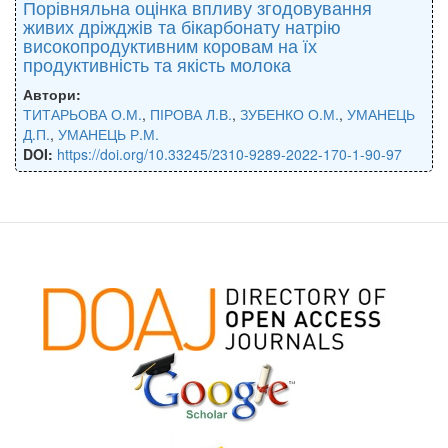
Порівняльна оцінка впливу згодовування
живих дріжджів та бікарбонату натрію
високопродуктивним коровам на їх
продуктивність та якість молока
Автори:
ТИТАРЬОВА О.М.
,
ПІРОВА Л.В.
,
ЗУБЕНКО О.М.
,
УМАНЕЦЬ
Д.П.
,
УМАНЕЦЬ Р.М.
DOI:
https://doi.org/10.33245/2310-9289-2022-170-1-90-97