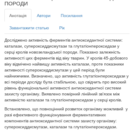
ПОРОДИ
Анотація
Автори
Посилання
Завантажити статью
Рік
Досліджено активність ферментів антиоксидантної системи:
каталази, супероксиддисмутази та глутатіонпероксидази у
серці кролів новозеландської породи. Показано залежність
активності цих ферментів від віку тварин. У кролів 45-добового
віку відмічено найвищу активність каталази, проте показники
активності супероксиддисмутази у цей період були
найнижчими. Визначено, що активність глутатіонпероксидази у
всі періоди досліду була стабільною, що свідчить про високий
рівень функціональної активності антиоксидантної системи
захисту організму. Виявлено помірний лінійний зв'язок між
активністю каталази та глутатіонпероксидази у серці кролів.
Встановлено, що повноцінний розвиток організму можливий у
разі ефективного функціонування ферментативних
компонентів антиоксидантної системи захисту організму:
супероксиддисмутази, каталази та глутатіонпероксидази.