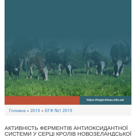
Ви
Головна
»
2015
»
БТФ №1 2015
є
тут
АКТИВНІСТЬ ФЕРМЕНТІВ АНТИОКСИДАНТНОЇ
СИСТЕМИ У СЕРЦІ КРОЛІВ НОВОЗЕЛАНДСЬКОЇ