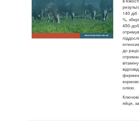
в’язкост
результ
140 діб
%, збер
450-доб
отриму
піддосл
інтенси
до раці
отримано
вітамін
відпові
фермент
кормово
олією.
Ключові
яйця, за