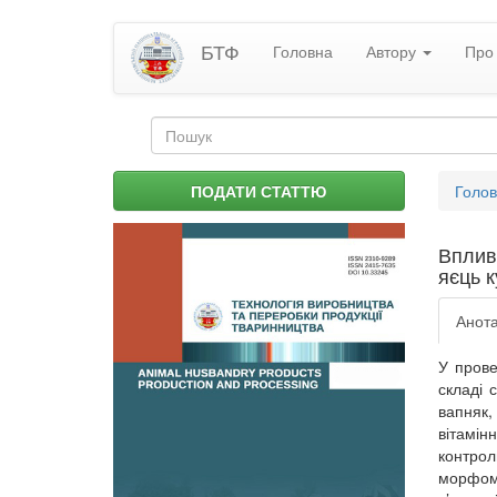
Перейти
БТФ
Головна
Автору
Про 
до
основного
матеріалу
Пошукова
форма
Пошук
Ви
ПОДАТИ СТАТТЮ
Голо
є
тут
Вплив 
яєць 
Анота
У прове
складі 
вапняк,
вітамін
контро
морфоме