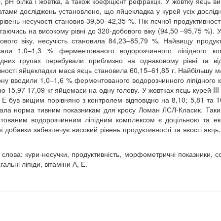
і, рН білка і жовтка, а також коефіцієнт рефракції. У жовтку яєць ви
атами досліджень установлено, що яйцекладка у курей усіх дослідни
 рівень несучості становив 39,50–42,35 %. Пік яєчної продуктивност
ігаючись на високому рівні до 320-добового віку (94,50 –95,75 %). 
ового віку, несучість становила 84,23–85,79 %. Найвищу продуктив
вали 1,0–1,3 % ферментованого водорозчинного ліпідного ко
ідних групах перебували приблизно на однаковому рівні та від
вності яйцекладки маса яєць становила 60,15–61,85 г. Найбільшу мас
ону вводили 1,0–1,6 % ферментованого водорозчинного ліпідного ко
 15,97 17,09 кг яйцемаси на одну голову. У жовтках яєць курей III д
у Е був вищим порівняно з контролем відповідно на 8,10; 5,81 та 
дала норма тивним показникам для кросу Ломан ЛСЛ-Класик. Таким 
ованим водорозчинним ліпідним комплексом є доцільною та еко
ї добавки забезпечує високий рівень продуктивності та якості яєць,
 слова: кури-несучки, продуктивність, морфометричні показники, с
гальні ліпіди, вітаміни А, Е.