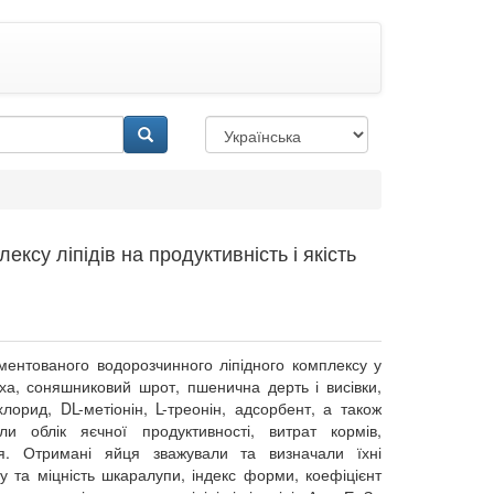
ксу ліпідів на продуктивність і якість
ментованого водорозчинного ліпідного комплексу у
уха, соняшниковий шрот, пшенична дерть і висівки,
лорид, DL-метіонін, L-треонін, адсорбент, а також
ли облік яєчної продуктивності, витрат кормів,
’я. Отримані яйця зважували та визначали їхні
у та міцність шкаралупи, індекс форми, коефіцієнт