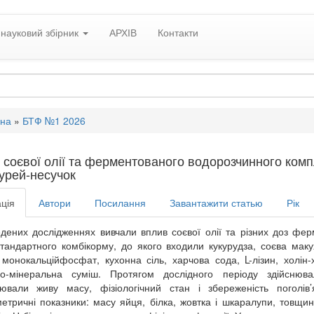
науковий збірник
АРХІВ
Контакти
вна
»
БТФ №1 2026
соєвої олії та ферментованого водорозчинного компле
курей-несучок
ція
Автори
Посилання
Завантажити статью
Рік
дених дослідженнях вивчали вплив соєвої олії та різних доз фер
стандартного комбікорму, до якого входили кукурудза, соєва мак
 монокальційфосфат, кухонна сіль, харчова сода, L-лізин, холін-х
но-мінеральна суміш. Протягом дослідного періоду здійснюва
лювали живу масу, фізіологічний стан і збереженість поголів
тричні показники: масу яйця, білка, жовтка і шкаралупи, товщин