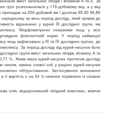
значали вміст загальних ліпідів і вітамінів А та Е. За
х груп розпочиналася у 115-добовому віці, а у віці
і припадав на 200-добовий вік і досягав 95,30 96,80
У середньому за весь період досліду, який тривав до
ність відзначено у курей III дослідної групи, які
мплексу. Морфометричні показники яєць у всіх
повідали фізіологічній нормі. У період найвищої
у яєць зафіксовано у III та IV дослідних групах, де
мплексу. За період досліду від курей-несучок було
ослідної групи вміст загальних ліпідів, вітаміну А та
10,71 %. Жива маса курей-несучок протягом досліду
чином, заміна соєвої олії у раціоні курей-несучок
номічно обґрунтованою. Застосування зазначеної
 а її вартість є на 24 % нижчою порівняно із соєвою
оєва олія, водорозчинний ліпідний комплекс, жовток