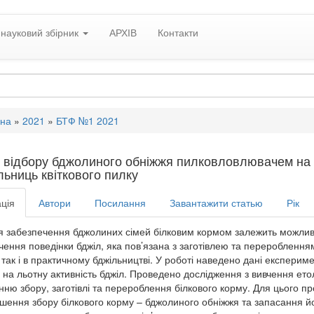
науковий збірник
АРХІВ
Контакти
вна
»
2021
»
БТФ №1 2021
 відбору бджолиного обніжжя пилковловлювачем на ль
льниць квіткового пилку
ція
Автори
Посилання
Завантажити статью
Рік
ня забезпечення бджолиних сімей білковим кормом залежить можливіст
чення поведінки бджіл, яка пов’язана з заготівлею та перероблення
ї, так і в практичному бджільництві. У роботі наведено дані експер
 на льотну активність бджіл. Проведено дослідження з вивчення ето
нню збору, заготівлі та перероблення білкового корму. Для цього пр
ьшення збору білкового корму – бджолиного обніжжя та запасання йог