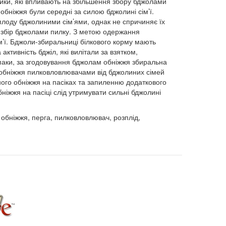
ики, які впливають на збільшення збору бджолами
обніжжя були середні за силою бджолині сім’ї.
оду бджолиними сім’ями, однак не спричиняє їх
я збір бджолами пилку. З метою одержання
м’ї. Бджоли-збиральниці білкового корму мають
активність бджіл, які вилітали за взятком,
паки, за згодовування бджолам обніжжя збиральна
ір обніжжя пилковловлювачами від бджолиних сімей
ного обніжжя на пасіках та запиленню додаткового
іжжя на пасіці слід утримувати сильні бджолині
 обніжжя, перга, пилковловлювач, розплід,