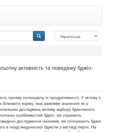
отну активність та поведінку бджіл-
ь прояву потенціалу їх продуктивності. У зв’язку з
м білкового корму, має важливе значення як у
иментальних досліджень впливу відбору бджолиного
логічних особливостей бджіл, які сприяють
оведено дослідження чинників, які спонукають бджіл
о в гнізді медоносної бджоли у вигляді перги. На