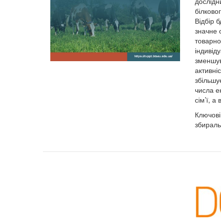
дослідн
білково
Відбір 
значне 
товарно
індивіду
зменшув
активні
збільшу
числа е
сім’ї, а
Ключові
збираль