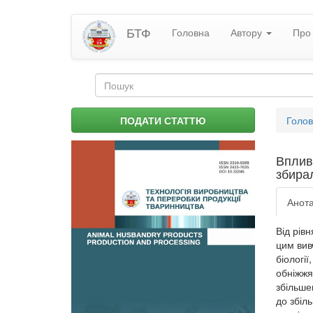
Перейти
БТФ
Головна
Автору
Про 
до
основного
матеріалу
Пошукова
форма
Пошук
Ви
ПОДАТИ СТАТТЮ
Голо
є
тут
Вплив
збира
Анота
Від рів
цим вив
біологі
обніжжя
збільше
до збіл