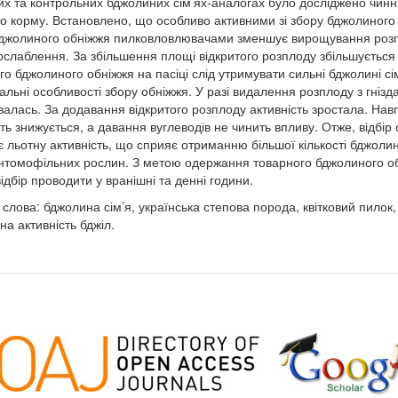
их та контрольних бджолиних сім’ях-аналогах було досліджено чинн
го корму. Встановлено, що особливо активними зі збору бджолиного 
бджолиного обніжжя пилковловлювачами зменшує вирощування розпл
ослаблення. За збільшення площі відкритого розплоду збільшуєтьс
го бджолиного обніжжя на пасіці слід утримувати сильні бджолині сі
альні особливості збору обніжжя. У разі видалення розплоду з гнізда 
алась. За додавання відкритого розплоду активність зростала. Нав
сть знижується, а давання вуглеводів не чинить впливу. Отже, відб
є льотну активність, що сприяє отриманню більшої кількості бджоли
нтомофільних рослин. З метою одержання товарного бджолиного обн
 відбір проводити у вранішні та денні години.
 слова: бджолина сім’я, українська степова порода, квітковий пилок,
на активність бджіл.