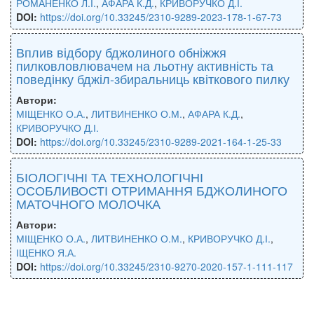
РОМАНЕНКО Л.І.
,
АФАРА К.Д.
,
КРИВОРУЧКО Д.І.
DOI:
https://doi.org/10.33245/2310-9289-2023-178-1-67-73
Вплив відбору бджолиного обніжжя
пилковловлювачем на льотну активність та
поведінку бджіл-збиральниць квіткового пилку
Автори:
МІЩЕНКО О.А.
,
ЛИТВИНЕНКО О.М.
,
АФАРА К.Д.
,
КРИВОРУЧКО Д.І.
DOI:
https://doi.org/10.33245/2310-9289-2021-164-1-25-33
БІОЛОГІЧНІ ТА ТЕХНОЛОГІЧНІ
ОСОБЛИВОСТІ ОТРИМАННЯ БДЖОЛИНОГО
МАТОЧНОГО МОЛОЧКА
Автори:
МІЩЕНКО О.А.
,
ЛИТВИНЕНКО О.М.
,
КРИВОРУЧКО Д.І.
,
ІЩЕНКО Я.А.
DOI:
https://doi.org/10.33245/2310-9270-2020-157-1-111-117