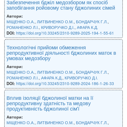
Забезпечення бджіл медозбором як спосіб
запобігання ройовому стану бджолиних сімей
Автори:
МІЩЕНКО О.А.
,
ЛИТВИНЕНКО О.М.
,
БОНДАРЧУК Г.Л.
,
РОМАНЕНКО Л.І.
,
КРИВОРУЧКО Д.І.
,
АФАРА К.Д.
DOI:
https://doi.org/10.33245/2310-9289-2025-194-1-55-61
Технологічні прийоми обмеження
репродуктивної діяльності бджолиних маток в
умовах медозбору
Автори:
МІЩЕНКО О.А.
,
ЛИТВИНЕНКО О.М.
,
БОНДАРЧУК Г.Л.
,
РОМАНЕНКО Л.І.
,
АФАРА К.Д.
,
КРИВОРУЧКО Д.І.
DOI:
https://doi.org/10.33245/2310-9289-2024-186-1-26-33
Вплив ізоляції бджолиної матки на її
репродуктивну здатність та медову
продуктивність бджолиної сім'ї
Автори:
МІЩЕНКО О.А.
,
ЛИТВИНЕНКО О.М.
,
БОНДАРЧУК Г.Л.
,