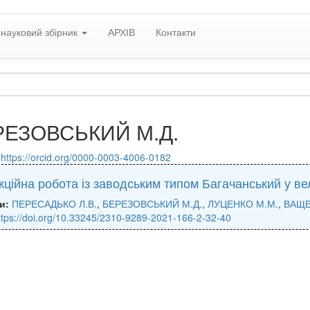
науковий збірник
АРХІВ
Контакти
РЕЗОВСЬКИЙ М.Д.
:
https://orcid.org/0000-0003-4006-0182
ційна робота із заводським типом Багачанський у вел
и:
ПЕРЕСАДЬКО Л.В.
,
БЕРЕЗОВСЬКИЙ М.Д.
,
ЛУЦЕНКО М.М.
,
ВАЩЕ
ttps://doi.org/10.33245/2310-9289-2021-166-2-32-40