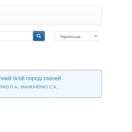
икій білій породі свиней
НКО П.А.
,
МАНЮНЕНКО С.А.