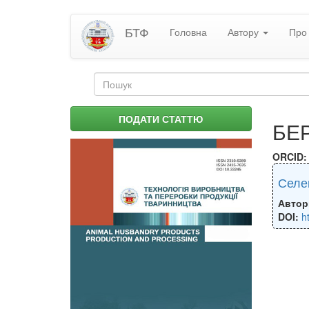
Перейти
БТФ
Головна
Автору
Про 
до
основного
матеріалу
Пошукова
форма
Пошук
ПОДАТИ СТАТТЮ
БЕ
ORCID
Селек
Автор
DOI:
h