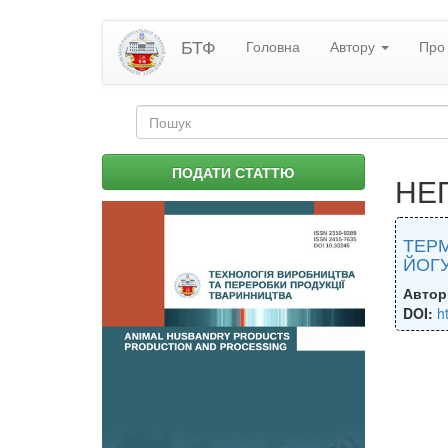
Перейти
БТФ
Головна
Автору
Про 
до
основного
матеріалу
Пошукова
форма
Пошук
ПОДАТИ СТАТТЮ
НЕ
ТЕРМ
ЙОГ
Автор
DOI:
h