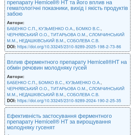
препарату Hemicell® HT та його вплив на
гематологічні показники, вихід і якість продуктів
забою
Автори:
БАБЕНКО С.П.
,
КУЗЬМЕНКО О.А.
,
БОМКО В.С.
,
ЧЕРНЯВСЬКИЙ О.О.
,
ТИТАРЬОВА О.М.
,
СЛОМЧИНСЬКИЙ
М.М.
,
НЕДАШКІВСЬКИЙ В.М.
,
СОБОЛЕВА С.В.
DOI:
https://doi.org/10.33245/2310-9289-2025-198-2-73-86
Вплив ферментного препарату Hemicell®HT на
обмін речовин молодняку гусей
Автори:
БАБЕНКО С.П.
,
БОМКО В.С.
,
КУЗЬМЕНКО О.А.
,
ЧЕРНЯВСЬКИЙ О.О.
,
ТИТАРЬОВА О.М.
,
СЛОМЧИНСЬКИЙ
М.М.
,
НЕДАШКІВСЬКИЙ В.М.
,
СОБОЛЕВА С.В.
DOI:
https://doi.org/10.33245/2310-9289-2024-190-2-25-35
Ефективність застосування ферментного
препарату Hemicell® HT за вирощування
молодняку гусенят