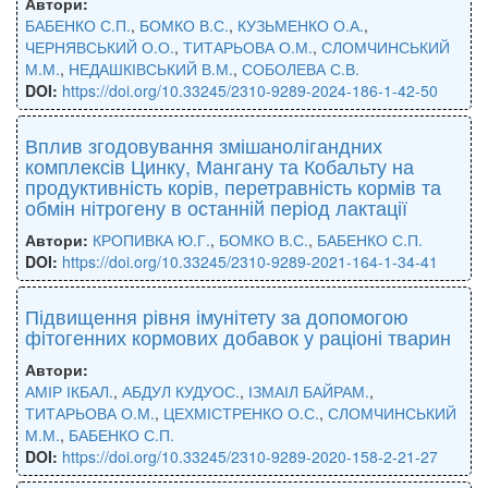
Автори:
БАБЕНКО С.П.
,
БОМКО В.С.
,
КУЗЬМЕНКО О.А.
,
ЧЕРНЯВСЬКИЙ О.О.
,
ТИТАРЬОВА О.М.
,
СЛОМЧИНСЬКИЙ
М.М.
,
НЕДАШКІВСЬКИЙ В.М.
,
СОБОЛЕВА С.В.
DOI:
https://doi.org/10.33245/2310-9289-2024-186-1-42-50
Вплив згодовування змішанолігандних
комплексів Цинку, Мангану та Кобальту на
продуктивність корів, перетравність кормів та
обмін нітрогену в останній період лактації
Автори:
КРОПИВКА Ю.Г.
,
БОМКО В.С.
,
БАБЕНКО С.П.
DOI:
https://doi.org/10.33245/2310-9289-2021-164-1-34-41
Підвищення рівня імунітету за допомогою
фітогенних кормових добавок у раціоні тварин
Автори:
АМІР ІКБАЛ.
,
АБДУЛ КУДУОС.
,
ІЗМАІЛ БАЙРАМ.
,
ТИТАРЬОВА О.М.
,
ЦЕХМІСТРЕНКО О.С.
,
СЛОМЧИНСЬКИЙ
М.М.
,
БАБЕНКО С.П.
DOI:
https://doi.org/10.33245/2310-9289-2020-158-2-21-27