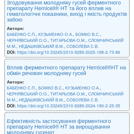
Згодовування молодняку гусей ферментного
препарату Hemicell® HT та його вплив на
гематологічні показники, вихід і якість продуктів
забою
Автори:
БАБЕНКО С.П.
,
КУЗЬМЕНКО О.А.
,
БОМКО В.С.
,
ЧЕРНЯВСЬКИЙ О.О.
,
ТИТАРЬОВА О.М.
,
СЛОМЧИНСЬКИЙ
М.М.
,
НЕДАШКІВСЬКИЙ В.М.
,
СОБОЛЕВА С.В.
DOI:
https://doi.org/10.33245/2310-9289-2025-198-2-73-86
Вплив ферментного препарату Hemicell®HT на
обмін речовин молодняку гусей
Автори:
БАБЕНКО С.П.
,
БОМКО В.С.
,
КУЗЬМЕНКО О.А.
,
ЧЕРНЯВСЬКИЙ О.О.
,
ТИТАРЬОВА О.М.
,
СЛОМЧИНСЬКИЙ
М.М.
,
НЕДАШКІВСЬКИЙ В.М.
,
СОБОЛЕВА С.В.
DOI:
https://doi.org/10.33245/2310-9289-2024-190-2-25-35
Ефективність застосування ферментного
препарату Hemicell® HT за вирощування
молодняку гусенят