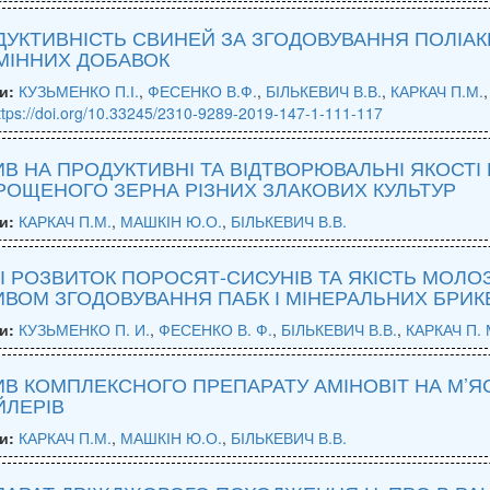
УКТИВНІСТЬ СВИНЕЙ ЗА ЗГОДОВУВАННЯ ПОЛІАК
МІННИХ ДОБАВОК
и:
КУЗЬМЕНКО П.І.
,
ФЕСЕНКО В.Ф.
,
БІЛЬКЕВИЧ В.В.
,
КАРКАЧ П.М.
ttps://doi.org/10.33245/2310-9289-2019-147-1-111-117
В НА ПРОДУКТИВНІ ТА ВІДТВОРЮВАЛЬНІ ЯКОСТІ
ОЩЕНОГО ЗЕРНА РІЗНИХ ЗЛАКОВИХ КУЛЬТУР
и:
КАРКАЧ П.М.
,
МАШКІН Ю.О.
,
БІЛЬКЕВИЧ В.В.
 І РОЗВИТОК ПОРОСЯТ-СИСУНІВ ТА ЯКІСТЬ МОЛО
ВОМ ЗГОДОВУВАННЯ ПАБК І МІНЕРАЛЬНИХ БРИК
и:
КУЗЬМЕНКО П. И.
,
ФЕСЕНКО В. Ф.
,
БІЛЬКЕВИЧ В.В.
,
КАРКАЧ П. 
В КОМПЛЕКСНОГО ПРЕПАРАТУ АМІНОВІТ НА М’ЯС
ЙЛЕРІВ
и:
КАРКАЧ П.М.
,
МАШКІН Ю.О.
,
БІЛЬКЕВИЧ В.В.