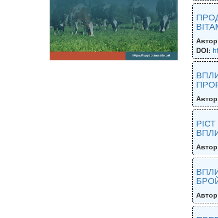
ПРОД
ВІТА
Автор
DOI:
h
ВПЛИ
ПРОР
Автор
РІСТ
ВПЛИ
Автор
ВПЛИ
БРО
Автор