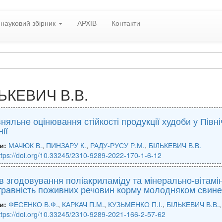
науковий збірник
АРХІВ
Контакти
ЬКЕВИЧ В.В.
няльне оцінювання стійкості продукції худоби у Півн
ії
и:
МАЧЮК В.
,
ПИНЗАРУ К.
,
РАДУ-РУСУ Р.М.
,
БІЛЬКЕВИЧ В.В.
ttps://doi.org/10.33245/2310-9289-2022-170-1-6-12
 згодовування поліакриламіду та мінерально-вітамін
травність поживних речовин корму молодняком свине
и:
ФЕСЕНКО В.Ф.
,
КАРКАЧ П.М.
,
КУЗЬМЕНКО П.І.
,
БІЛЬКЕВИЧ В.В.
ttps://doi.org/10.33245/2310-9289-2021-166-2-57-62