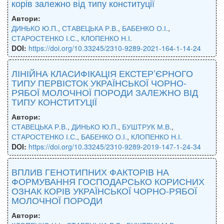
корів залежно від типу конституції
Автори:
ДИНЬКО Ю.П.
,
СТАВЕЦЬКА Р.В.
,
БАБЕНКО О.І.
,
СТАРОСТЕНКО І.С.
,
КЛОПЕНКО Н.І.
DOI:
https://doi.org/10.33245/2310-9289-2021-164-1-14-24
ЛІНІЙНА КЛАСИФІКАЦІЯ ЕКСТЕР’ЄРНОГО
ТИПУ ПЕРВІСТОК УКРАЇНСЬКОЇ ЧОРНО-
РЯБОЇ МОЛОЧНОЇ ПОРОДИ ЗАЛЕЖНО ВІД
ТИПУ КОНСТИТУЦІЇ
Автори:
СТАВЕЦЬКА Р.В.
,
ДИНЬКО Ю.П.
,
БУШТРУК М.В.
,
СТАРОСТЕНКО І.С.
,
БАБЕНКО О.І.
,
КЛОПЕНКО Н.І.
DOI:
https://doi.org/10.33245/2310-9289-2019-147-1-24-34
ВПЛИВ ГЕНОТИПНИХ ФАКТОРІВ НА
ФОРМУВАННЯ ГОСПОДАРСЬКО КОРИСНИХ
ОЗНАК КОРІВ УКРАЇНСЬКОЇ ЧОРНО-РЯБОЇ
МОЛОЧНОЇ ПОРОДИ
Автори: